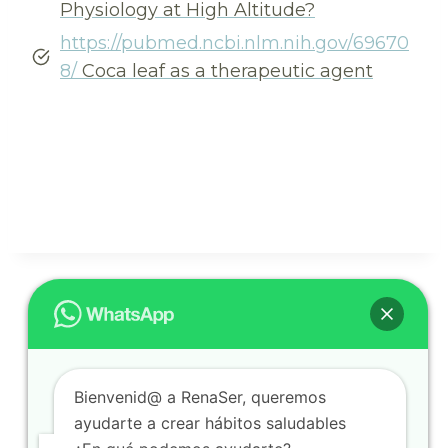
Physiology at High Altitude?
https://pubmed.ncbi.nlm.nih.gov/69670
8/
Coca leaf as a therapeutic agent
Bienvenid@ a RenaSer, queremos
ayudarte a crear hábitos saludables
Bogotá D.C. | Sólo WhatsApp: 3217150294 |