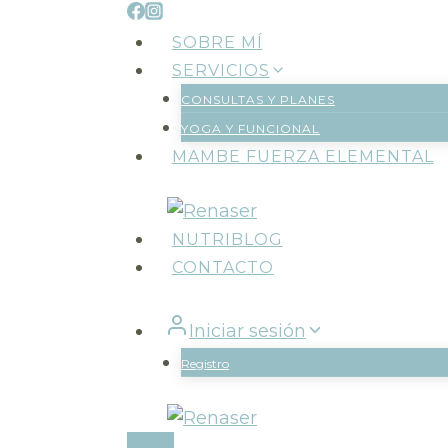
Saltar
al
SOBRE MÍ
contenido
SERVICIOS
CONSULTAS Y PLANES
YOGA Y FUNCIONAL
MAMBE FUERZA ELEMENTAL
NUTRIBLOG
CONTACTO
Iniciar sesión
Registro