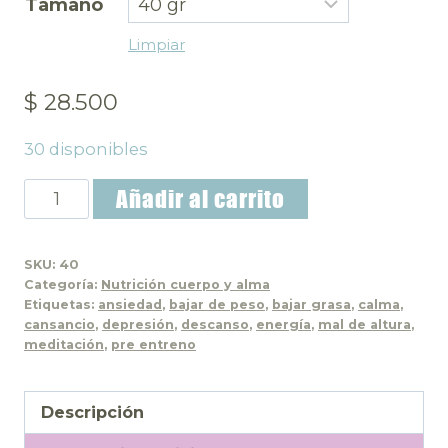
Tamaño
Limpiar
$
28.500
30 disponibles
Té
Añadir al carrito
Mambe
cantidad
SKU:
40
Categoría:
Nutrición cuerpo y alma
Etiquetas:
ansiedad
,
bajar de peso
,
bajar grasa
,
calma
,
cansancio
,
depresión
,
descanso
,
energía
,
mal de altura
,
meditación
,
pre entreno
Descripción